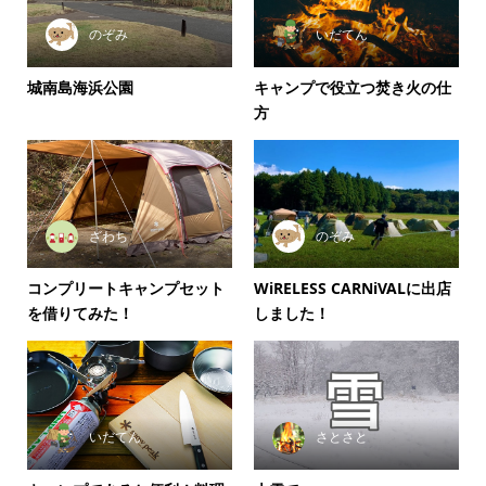
のぞみ
いだてん
城南島海浜公園
キャンプで役立つ焚き火の仕
方
ざわち
のぞみ
コンプリートキャンプセット
WiRELESS CARNiVALに出店
を借りてみた！
しました！
いだてん
さとさと