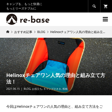
キャンプを、もっと快適に

もっとリーズナブルに

おすすめ記事
BLOG
Helinoxチェアワン人気の理由と組み立て方法！
Helinoxチェアワン人気の理由と組み立て方
法！
2021.06.15
BLOG
,
お役立ち
,
キャンプ小ネタ
,
投稿
今回はHelinoxチェアワンの人気の理由と、組み立て方法をご