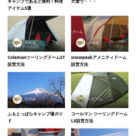
キャンプであると便利！料理
大雪で・・・
アイテム5選
のぞみ
のぞみ
ColemanツーリングドームST
snowpeakアメニティドーム
設営方法
設営方法
のぞみ
いだてん
ふもとっぱらキャンプ場ガイ
コールマン ツーリングドーム
ド
LX設営方法