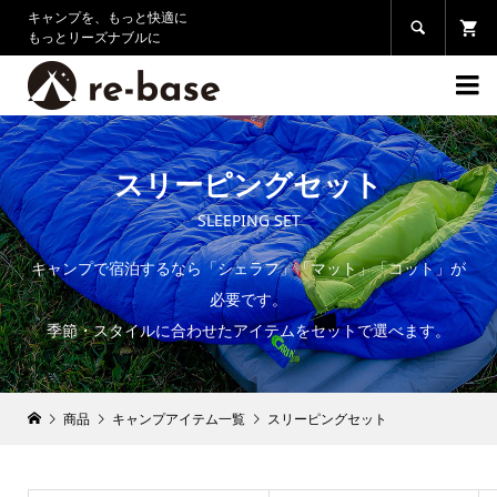
キャンプを、もっと快適に

もっとリーズナブルに

スリーピングセット
SLEEPING SET
キャンプで宿泊するなら「シェラフ」「マット」「コット」が
必要です。
季節・スタイルに合わせたアイテムをセットで選べます。
商品
キャンプアイテム一覧
スリーピングセット