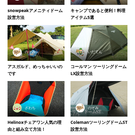
snowpeakアメニティドーム
キャンプであると便利！料理
設営方法
アイテム5選
のぞみ
いだてん
アスガルド、めっちゃいいの
コールマン ツーリングドーム
です
LX設営方法
ざわち
のぞみ
Helinoxチェアワン人気の理
ColemanツーリングドームST
由と組み立て方法！
設営方法