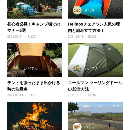
いだてん
ざわち
初心者必見！キャンプ場での
Helinoxチェアワン人気の理
マナー5選
由と組み立て方法！
2021.07.01
BLOG
2021.06.15
BLOG
いだてん
いだてん
テントを張ったまま出かける
コールマン ツーリングドーム
時の注意点
LX設営方法
2021.06.13
BLOG
2021.06.13
BLOG
いだてん
のぞみ