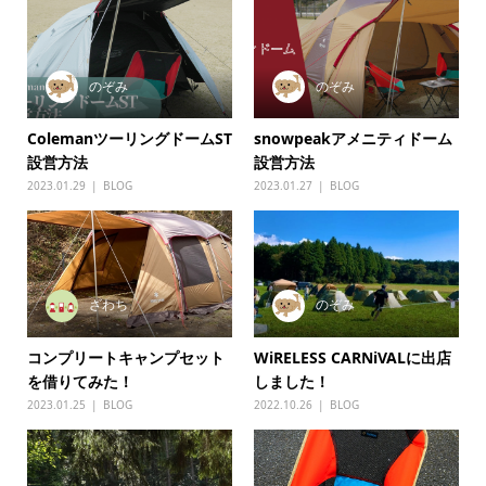
のぞみ
のぞみ
ColemanツーリングドームST
snowpeakアメニティドーム
設営方法
設営方法
2023.01.29
BLOG
2023.01.27
BLOG
ざわち
のぞみ
コンプリートキャンプセット
WiRELESS CARNiVALに出店
を借りてみた！
しました！
2023.01.25
BLOG
2022.10.26
BLOG