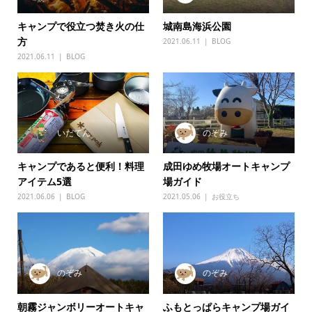
キャンプで役立つ焚き火の仕
城南島海浜公園
方
2021.06.11
BLOG
2021.06.11
BLOG
いだてん
のぞみ
キャンプであると便利！料理
成田ゆめ牧場オートキャンプ
アイテム5選
場ガイド
2021.06.06
BLOG
2021.05.06
お役立ち
のぞみ
のぞみ
朝霧ジャンボリーオートキャ
ふもとっぱらキャンプ場ガイ