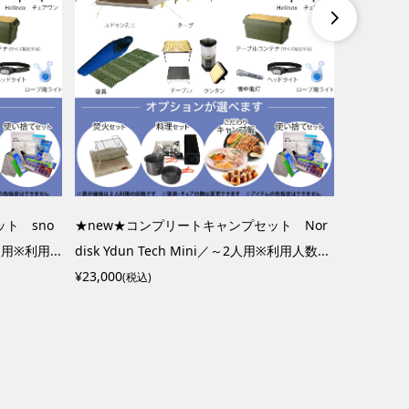

ト sno
★new★コンプリートキャンプセット Nor
★new★
※利用...
disk Ydun Tech Mini／～2人用※利用人数...
manツー
¥23,000
¥14,000
(税込)
(税