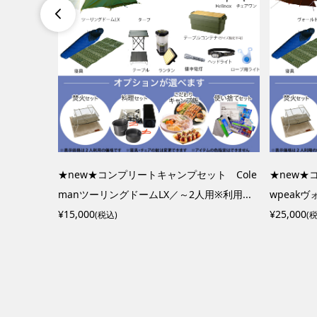

ト sno
★new★コンプリートキャンプセット Cole
★new★
※利用...
manツーリングドームLX／～2人用※利用...
wpeak
¥15,000
¥25,000
(税込)
(