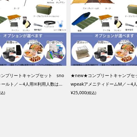
コンプリートキャンプセット sno
★new★コンプリートキャンプセッ
ヴォールト／～4人用※利用人数は...
wpeakアメニティドームM／～4人用
¥25,000
税込)
(税込)