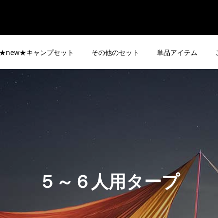
★new★キャンプセット
その他のセット
単品アイテム
５～６人用タープ