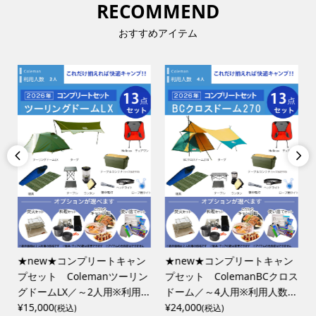
RECOMMEND
おすすめアイテム


★new★コンプリートキャン
★new★コンプリートキャン
ン
プセット Colemanツーリン
プセット ColemanBCクロス
グドームLX／～2人用※利用...
ドーム／～4人用※利用人数...
¥15,000
¥24,000
(税込)
(税込)