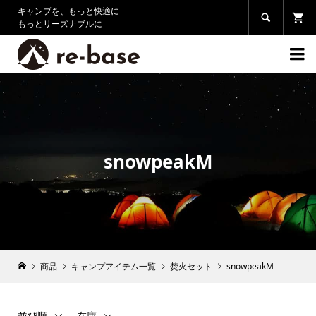
キャンプを、もっと快適に

もっとリーズナブルに

snowpeakМ
商品
キャンプアイテム一覧
焚火セット
snowpeakМ
並び順
在庫