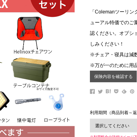
「Colemanツー
ューアル特価でのご
認ください。オプシ
しみください！
※チェア・寝具は減
※万が一のために用
保険内容を確認する
利用期間（商品到着～返