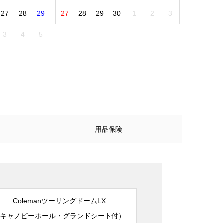
27
28
29
27
28
29
30
1
2
3
3
4
5
用品保険
ColemanツーリングドームLX
（キャノピーポール・グランドシート付）