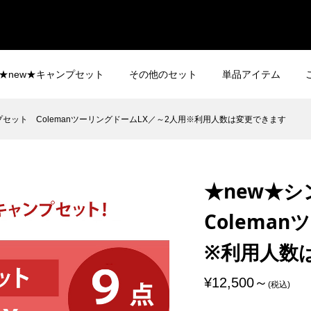
★new★キャンプセット
その他のセット
単品アイテム
プセット ColemanツーリングドームLX／～2人用※利用人数は変更できます
★new★
Colema
※利用人数
¥12,500
(税込)