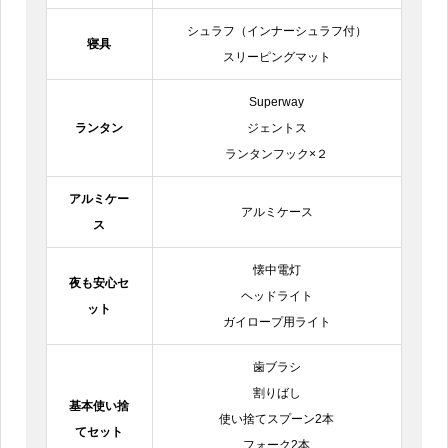
シュラフ（インナーシュラフ付）
寝具
スリーピングマット
Superway
ランタン
ジェントス
ランタンフック×２
アルミケー
アルミケース
ス
懐中電灯
夜も安心セ
ヘッドライト
ット
ガイロープ用ライト
歯ブラシ
割りばし
基本使い捨
使い捨てスプーン2本
てセット
フォーク2本