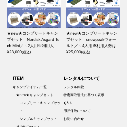
★new★コンプリートキャン
★new★コンプリートキャン
プセット Nordisk Asgard Te
プセット snowpeakヴォー
.
ch Mini／～2人用※利用人...
ルト／～4人用※利用人数は...
¥23,000
¥25,000
(税込)
(税込)
ITEM
レンタルについて
キャンプアイテム一覧
レンタル約款
★new★キャンプセット
特定商取引法に基づく表示
コンプリートキャンプセッ
Ｑ&Ａ
ト
用品保険について
シンプルキャンプセット
お問い合わせ
その他のセット