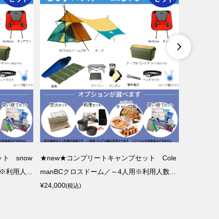

ト snow
★new★コンプリートキャンプセット Cole
★new★
利用人...
manBCクロスドーム／～4人用※利用人数...
peakア
¥24,000
¥16,500
(税込)
(税