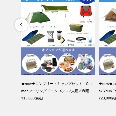

 Nordi
★new★コンプリートキャンプセット Cole
★new★
利用人数...
manツーリングドームLX／～2人用※利用...
sk Ydun
¥15,000
¥23,000
(税込)
(