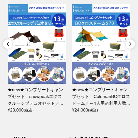


★new★コンプリートキャン
★new★コンプリートキャン
プセット snowpeakエクス
プセット ColemanBCクロス
用
クルーシブデュオセット／...
ドーム／～4人用※利用人数...
¥23,000
¥24,000
(税込)
(税込)