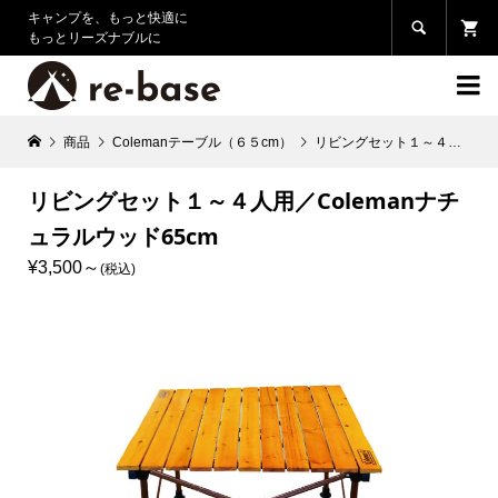
キャンプを、もっと快適に

もっとリーズナブルに

商品
Colemanテーブル（６５cm）
リビングセット１～４人用／Colemanナチュラルウッド65cm
リビングセット１～４人用／Colemanナチ
ュラルウッド65cm
¥3,500
(税込)