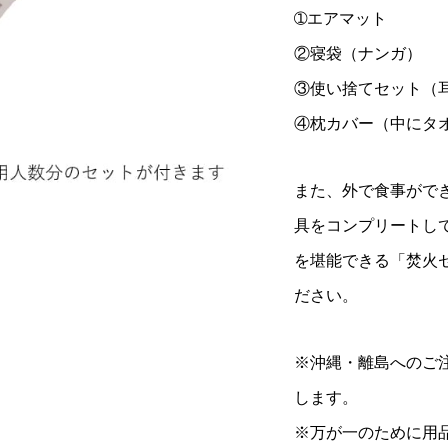
➀エアマット
②寝袋（ナンガ）
③使い捨てセット（
④枕カバー（中にタ
また、外で食事がで
具をコンプリートし
を堪能できる「焚火
ださい。
※沖縄・離島へのご
します。
※万が一のために用